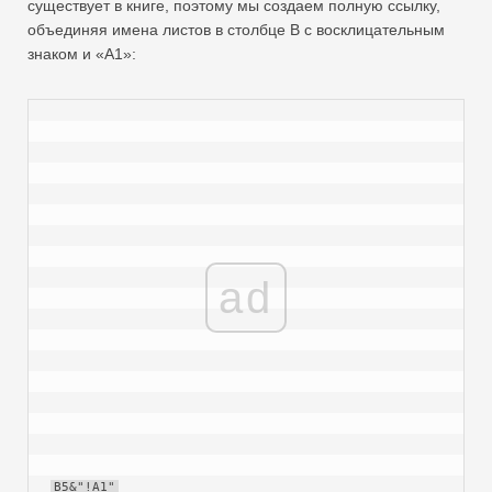
существует в книге, поэтому мы создаем полную ссылку,
объединяя имена листов в столбце B с восклицательным
знаком и «A1»:
ad
B5&"!A1"