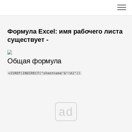
Skip
to
content
Главная
Формула Excel: имя рабочего листа
Функции Excel
существует -
Диаграмма
C ++
Общая формула
Советы по Excel
DSA
=ISREF(INDIRECT("sheetname"&"!A1"))
Формула
Ява
Глоссарий
JavaScript
Горячие клавиши
ad
Котлин
Уроки
Python
Новости