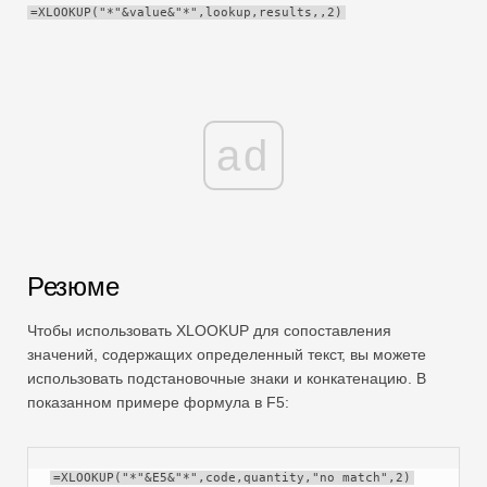
=XLOOKUP("*"&value&"*",lookup,results,,2)
Swift
Сводная таблица
TechTV
ad
Резюме
Чтобы использовать XLOOKUP для сопоставления
значений, содержащих определенный текст, вы можете
использовать подстановочные знаки и конкатенацию. В
показанном примере формула в F5:
=XLOOKUP("*"&E5&"*",code,quantity,"no match",2)