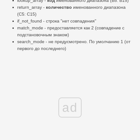
lookup_array -
код
именованного диапазона (B5: B15)
return_array -
количество
именованного диапазона
(C5: C15)
if_not_found - строка "нет совпадения"
match_mode - предоставляется как 2 (совпадение с
подстановочным знаком)
search_mode - не предусмотрено. По умолчанию 1 (от
первого до последнего)
ad