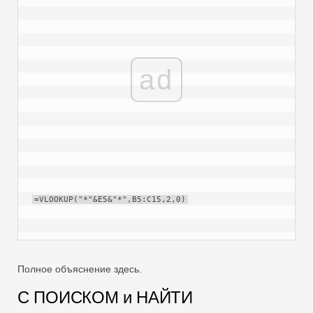
ad
=VLOOKUP("*"&E5&"*",B5:C15,2,0)
Полное объяснение здесь.
С ПОИСКОМ и НАЙТИ