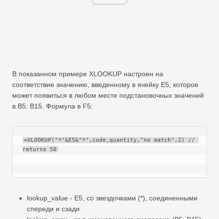
В показанном примере XLOOKUP настроен на
соответствие значению, введенному в ячейку E5, которое
может появиться в любом месте подстановочных значений
в B5: B15. Формула в F5:
=XLOOKUP("*"&E5&"*",code,quantity,"no match",2) // 
returns 50
lookup_value - E5, со звездочками (*), соединенными
спереди и сзади