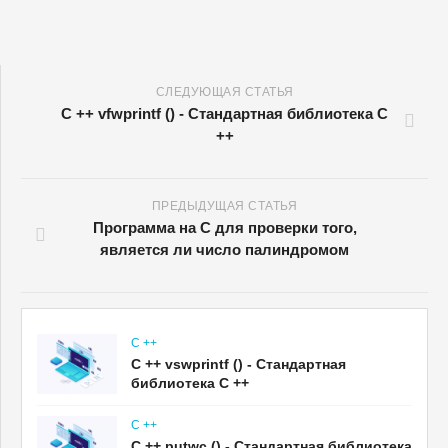
СЛЕДУЮЩАЯ СТАТЬЯ
C ++ vfwprintf () - Стандартная библиотека C
++
ПРЕДЫДУЩАЯ СТАТЬЯ
Программа на C для проверки того,
является ли число палиндромом
C ++
C ++ vswprintf () - Стандартная
библиотека C ++
C ++
C ++ putwc () - Стандартная библиотека