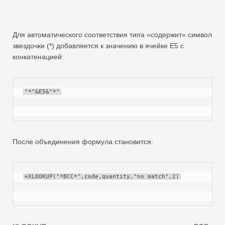
Для автоматического соответствия типа «содержит» символ
звездочки (*) добавляется к значению в ячейке E5 с
конкатенацией:
"*"&E5&"*"
После объединения формула становится:
=XLOOKUP("*BCC*",code,quantity,"no match",2)