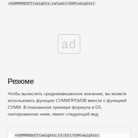
=SUMPRODUCT(weights,values)/SUM(weights)
Swift
Сводная таблица
TechTV
ad
Резюме
Чтобы вычислить средневзвешенное значение, вы можете
использовать функцию СУММПРОИЗВ вместе с функцией
СУММ. В показанном примере формула в G5,
скопированная ниже, имеет следующий вид:
=SUMPRODUCT(weights,C5:E5)/SUM(weights)