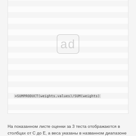
ad
=SUMPRODUCT(weights,values)/SUM(weights)
На показанном листе оценки за 3 теста отображаются в
столбцах от C до E, а веса указаны в названном диапазоне