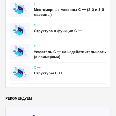
C ++
Многомерные массивы C ++ (2-й и 3-й
массивы)
C ++
Структура и функции C ++
C ++
Указатель C ++ на недействительность
(с примерами)
C ++
Структуры C ++
РЕКОМЕНДУЕМ