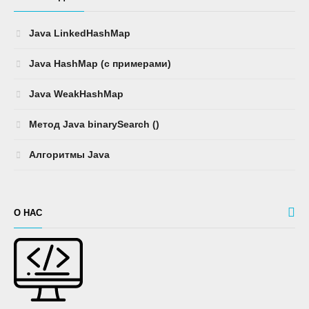
Java LinkedHashMap
Java HashMap (с примерами)
Java WeakHashMap
Метод Java binarySearch ()
Алгоритмы Java
О НАС