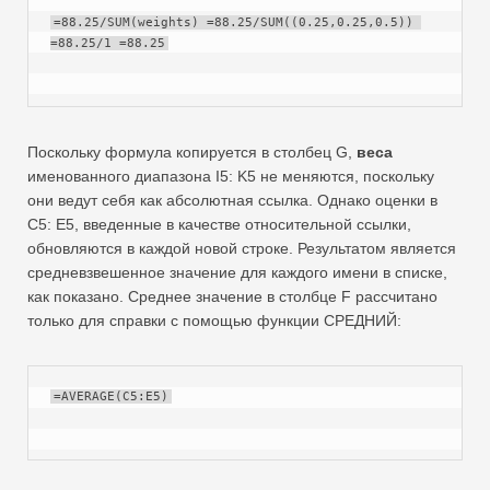
=88.25/SUM(weights) =88.25/SUM((0.25,0.25,0.5)) 
=88.25/1 =88.25
Поскольку формула копируется в столбец G,
веса
именованного диапазона I5: K5 не меняются, поскольку
они ведут себя как абсолютная ссылка. Однако оценки в
C5: E5, введенные в качестве относительной ссылки,
обновляются в каждой новой строке. Результатом является
средневзвешенное значение для каждого имени в списке,
как показано. Среднее значение в столбце F рассчитано
только для справки с помощью функции СРЕДНИЙ:
=AVERAGE(C5:E5)