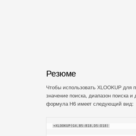
Резюме
Чтобы использовать XLOOKUP для по
значение поиска, диапазон поиска и
формула H6 имеет следующий вид:
=XLOOKUP(G4,B5:B18,D5:D18)