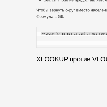
Search_mode не предоставляется 
Чтобы вернуть округ вместо населен
Формула в G6:
=XLOOKUP(G4,B5:B18,C5:C18) // get coun
XLOOKUP против VL