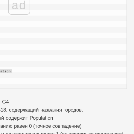
ad
lation
и G4
 B18, содержащий названия городов.
ый содержит Population
анию равен 0 (точное совпадение)