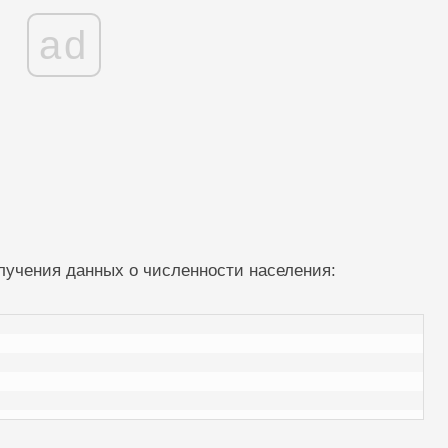
ad
учения данных о численности населения: