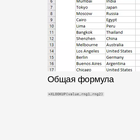
таблица
TechTV
Общая формула
=XLOOKUP(value,rng1,rng2)