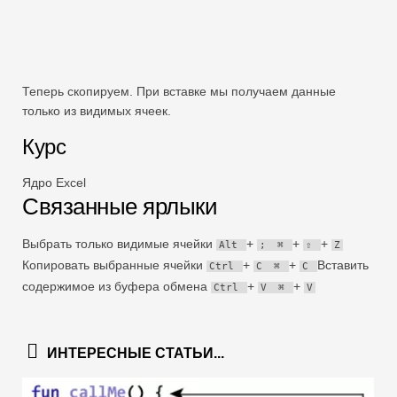
Теперь скопируем. При вставке мы получаем данные
только из видимых ячеек.
Курс
Ядро Excel
Связанные ярлыки
Выбрать только видимые ячейки
+
+
+
Alt
;
⌘
⇧
Z
Копировать выбранные ячейки
+
+
Вставить
Ctrl
C
⌘
C
содержимое из буфера обмена
+
+
Ctrl
V
⌘
V
ИНТЕРЕСНЫЕ СТАТЬИ...