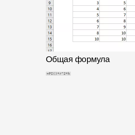
таблица
TechTV
Общая формула
=PI()*r^2*h