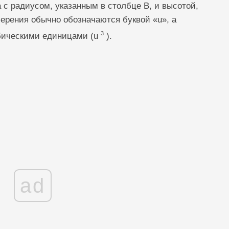
с радиусом, указанным в столбце B, и высотой,
ерения обычно обозначаются буквой «u», а
3
бическими единицами (u
).
ad