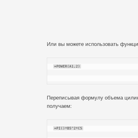
Или вы можете использовать функ
=POWER(A1,2)
Переписывая формулу объема цилин
получаем:
=PI()*B5^2*C5