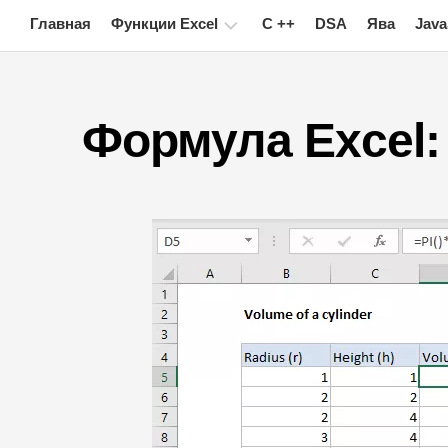
Skip
Главная
Функции Excel
C ++
DSA
Ява
Java
to
content
Диаграмма
Формула Excel:
Советы
по
Excel
Формула
Глоссарий
Горячие
клавиши
Уроки
Новости
Сводная