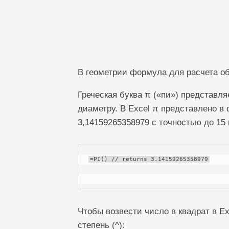
В геометрии формула для расчета о
Греческая буква π («пи») представл
диаметру. В Excel π представлено в
3,14159265358979 с точностью до 15
=PI() // returns 3.14159265358979
Чтобы возвести число в квадрат в Ex
степень (^):