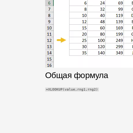
таблица
TechTV
Общая формула
=XLOOKUP(value,rng1,rng2)