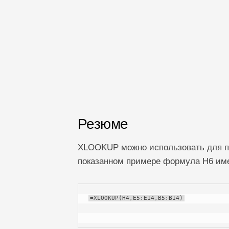
Резюме
XLOOKUP можно использовать для по
показанном примере формула H6 им
=XLOOKUP(H4,E5:E14,B5:B14)