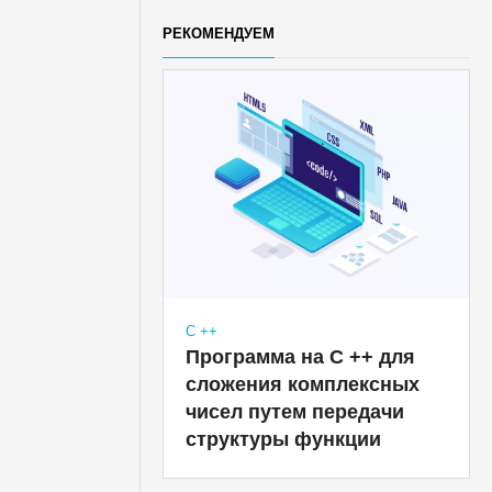
РЕКОМЕНДУЕМ
C ++
Программа на C ++ для
сложения комплексных
чисел путем передачи
структуры функции