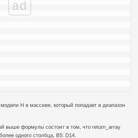
ad
 модели H в массиве, который попадает в диапазон
й выше формулы состоит в том, что return_array
более одного столбца, B5: D14.