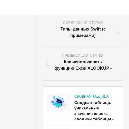
СЛЕДУЮЩАЯ СТАТЬЯ
Типы данных Swift (с
примерами)
ПРЕДЫДУЩАЯ СТАТЬЯ
Как использовать
функцию Excel XLOOKUP -
СВОДНАЯ ТАБЛИЦА
Сводная таблица:
уникальные
значения списка
сводной таблицы -