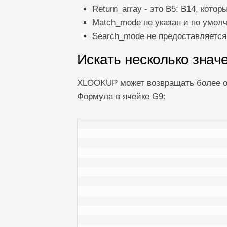
Return_array - это B5: B14, кото
Match_mode не указан и по умолч
Search_mode не предоставляется 
Искать несколько знач
XLOOKUP может возвращать более од
Формула в ячейке G9: