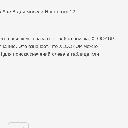
лбце B для модели H в строке 12.
ется поиском справа от столбца поиска, XLOOKUP
олчанию. Это означает, что XLOOKUP можно
 для поиска значений слева в таблице или