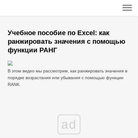
Skip
to
content
Главная
Учебное пособие по Excel: как
Функции Excel
ранжировать значения с помощью
функции РАНГ
Диаграмма
C ++
Советы по Excel
DSA
В этом видео мы рассмотрим, как ранжировать значения в
порядке возрастания или убывания с помощью функции
Формула
Ява
RANK.
Глоссарий
JavaScript
Горячие клавиши
Котлин
ad
Уроки
Python
Новости