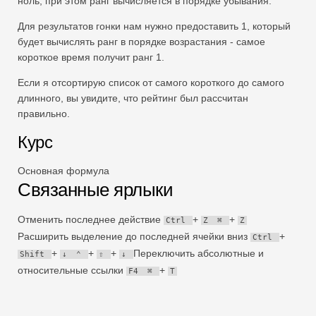
ноль, при этом ранг вычисляется в порядке убывания.
Для результатов гонки нам нужно предоставить 1, который
будет вычислять ранг в порядке возрастания - самое
короткое время получит ранг 1.
Если я отсортирую список от самого короткого до самого
длинного, вы увидите, что рейтинг был рассчитан
правильно.
Курс
Основная формула
Связанные ярлыки
Отменить последнее действие
+
+
Ctrl
Z
⌘
Z
Расширить выделение до последней ячейки вниз
+
Ctrl
+
+
+
Переключить абсолютные и
Shift
↓
⌃
⇧
↓
относительные ссылки
+
F4
⌘
T