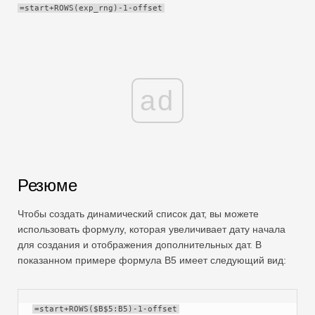
=start+ROWS(exp_rng)-1-offset
Swift
Сводная таблица
TechTV
ad
Резюме
Чтобы создать динамический список дат, вы можете
использовать формулу, которая увеличивает дату начала
для создания и отображения дополнительных дат. В
показанном примере формула B5 имеет следующий вид:
=start+ROWS($B$5:B5)-1-offset