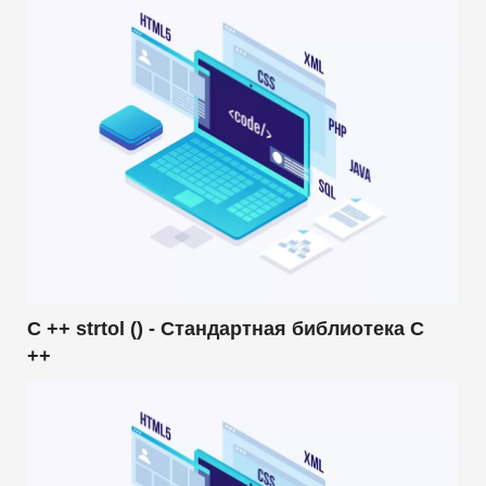
C ++ strtol () - Стандартная библиотека C
++