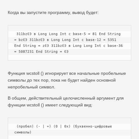
Когда вы запустите программу, вывод будет:
 311bzϾϿ в Long Long Int с base-5 = 81 End String 
= bzϾϿ 311bzϾϿ в Long Long Int с base-12 = 5351 
End String = zϾϿ 311bzϾϿ в Long Long Int с base-36 
= 5087231 End String = ϾϿ
Функция wcstoll () игнорирует все начальные пробельные
символы до тех пор, пока не будет найден основной
непробельный символ.
В общем, действительный целочисленный аргумент для
функции wcstoll () имеет следующий вид:
 (пробел) (- | +) (0 | 0x) (буквенно-цифровые 
символы)