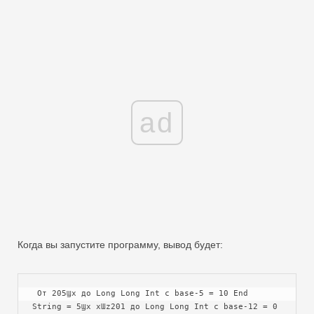
ad
Когда вы запустите программу, вывод будет:
 От 205Ϣx до Long Long Int с base-5 = 10 End 
String = 5Ϣx xƜz201 до Long Long Int с base-12 = 0 