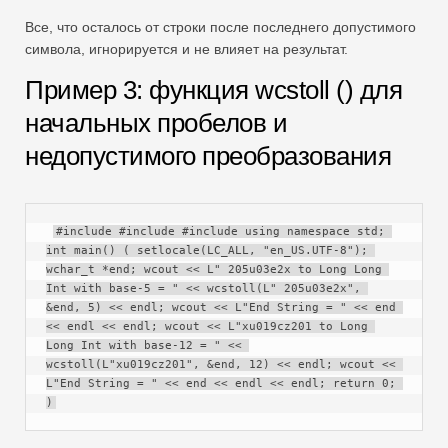
Все, что осталось от строки после последнего допустимого
символа, игнорируется и не влияет на результат.
Пример 3: функция wcstoll () для
начальных пробелов и
недопустимого преобразования
#include #include #include using namespace std; 
int main() ( setlocale(LC_ALL, "en_US.UTF-8"); 
wchar_t *end; wcout << L" 205u03e2x to Long Long 
Int with base-5 = " << wcstoll(L" 205u03e2x", 
&end, 5) << endl; wcout << L"End String = " << end 
<< endl << endl; wcout << L"xu019cz201 to Long 
Long Int with base-12 = " << 
wcstoll(L"xu019cz201", &end, 12) << endl; wcout << 
L"End String = " << end << endl << endl; return 0; 
)