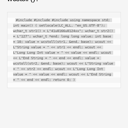
#include #include #include using namespace std; 
int main() ( setlocale(LC_ALL, "en_US.UTF-8"); 
wchar_t str1() = L"41u0166u0124xx"; wchar_t str2() 
= L"127"; wchar_t *end; long long value; int base 
= 10; value = wcstoll(str1, &end, base); wcout << 
L"String value = " << str1 << endl; wcout << 
L"Long Long Int value = " << value << endl; wcout 
<< L"End String = " << end << endl; value = 
wcstoll(str2, &end, base); wcout << L"String value 
= " << str2 << endl; wcout << L"Long Long Int 
value = " << value << endl; wcout << L"End String 
= " << end << endl; return 0; )