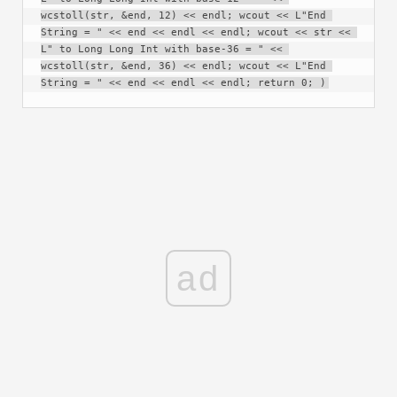
wcstoll(str, &end, 12) << endl; wcout << L"End 
String = " << end << endl << endl; wcout << str << 
L" to Long Long Int with base-36 = " << 
wcstoll(str, &end, 36) << endl; wcout << L"End 
String = " << end << endl << endl; return 0; )
ad