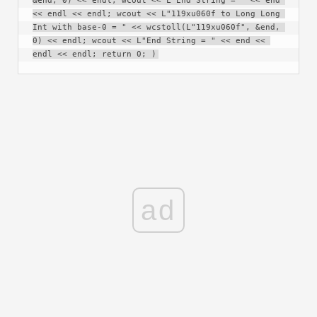
&end, 0) << endl; wcout << L"End String = " << end 
<< endl << endl; wcout << L"119xu060f to Long Long 
Int with base-0 = " << wcstoll(L"119xu060f", &end, 
0) << endl; wcout << L"End String = " << end << 
endl << endl; return 0; )
ad