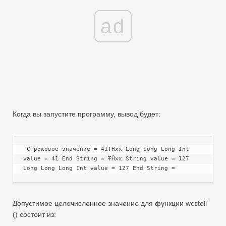
ad
Когда вы запустите программу, вывод будет:
 Строковое значение = 41ŦĤxx Long Long Long Int 
value = 41 End String = ŦĤxx String value = 127 
Long Long Long Int value = 127 End String =
Допустимое целочисленное значение для функции wcstoll
() состоит из: