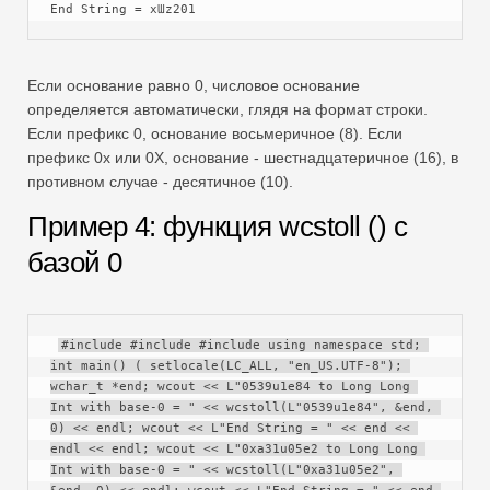
End String = xƜz201
Если основание равно 0, числовое основание
определяется автоматически, глядя на формат строки.
Если префикс 0, основание восьмеричное (8). Если
префикс 0x или 0X, основание - шестнадцатеричное (16), в
противном случае - десятичное (10).
Пример 4: функция wcstoll () с
базой 0
#include #include #include using namespace std; 
int main() ( setlocale(LC_ALL, "en_US.UTF-8"); 
wchar_t *end; wcout << L"0539u1e84 to Long Long 
Int with base-0 = " << wcstoll(L"0539u1e84", &end, 
0) << endl; wcout << L"End String = " << end << 
endl << endl; wcout << L"0xa31u05e2 to Long Long 
Int with base-0 = " << wcstoll(L"0xa31u05e2", 