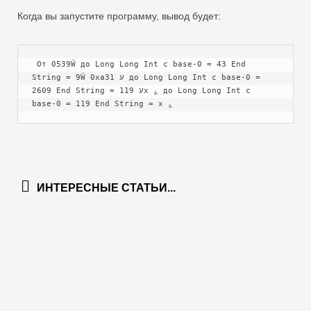
Когда вы запустите программу, вывод будет:
 От 0539Ẅ до Long Long Int с base-0 = 43 End 
String = 9Ẅ 0xa31 ע до Long Long Int с base-0 = 
2609 End String = ע 119x ؏ до Long Long Int с 
base-0 = 119 End String = x ؏
ИНТЕРЕСНЫЕ СТАТЬИ...