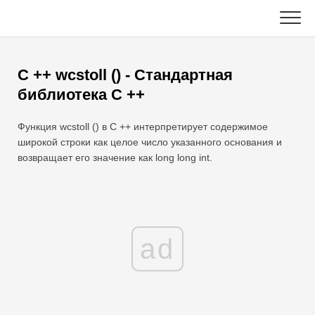
Skip
to
content
Главная
C ++ wcstoll () - Стандартная
Функции Excel
библиотека C ++
Диаграмма
C ++
Функция wcstoll () в C ++ интерпретирует содержимое
широкой строки как целое число указанного основания и
Советы по Excel
DSA
возвращает его значение как long long int.
Формула
Ява
Глоссарий
JavaScript
ad
Горячие клавиши
Котлин
Уроки
Python
Новости