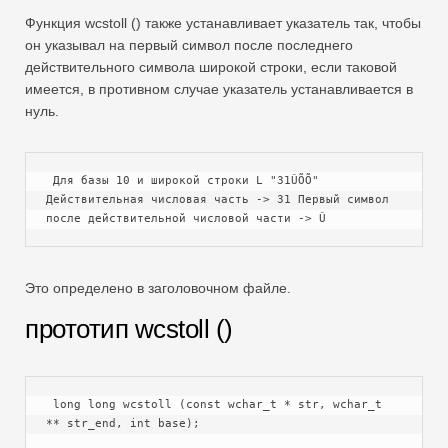
Swift
Функция wcstoll () также устанавливает указатель так, чтобы
Сводная таблица
он указывал на первый символ после последнего
действительного символа широкой строки, если таковой
TechTV
имеется, в противном случае указатель устанавливается в
нуль.
 Для базы 10 и широкой строки L "31ÛÕÕ" 
Действительная числовая часть -> 31 Первый символ 
после действительной числовой части -> Û
Это определено в заголовочном файле.
прототип wcstoll ()
 long long wcstoll (const wchar_t * str, wchar_t 
** str_end, int base);