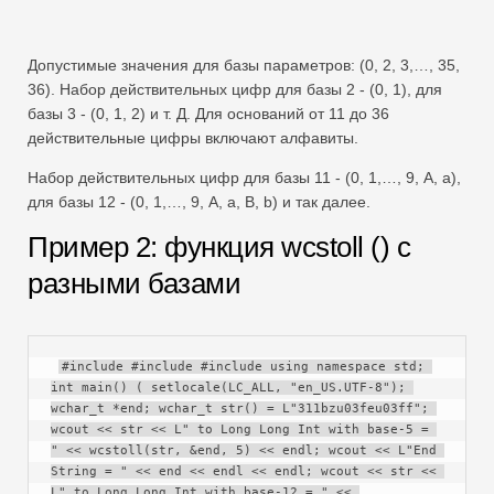
Допустимые значения для базы параметров: (0, 2, 3,…, 35,
36). Набор действительных цифр для базы 2 - (0, 1), для
базы 3 - (0, 1, 2) и т. Д. Для оснований от 11 до 36
действительные цифры включают алфавиты.
Набор действительных цифр для базы 11 - (0, 1,…, 9, A, a),
для базы 12 - (0, 1,…, 9, A, a, B, b) и так далее.
Пример 2: функция wcstoll () с
разными базами
#include #include #include using namespace std; 
int main() ( setlocale(LC_ALL, "en_US.UTF-8"); 
wchar_t *end; wchar_t str() = L"311bzu03feu03ff"; 
wcout << str << L" to Long Long Int with base-5 = 
" << wcstoll(str, &end, 5) << endl; wcout << L"End 
String = " << end << endl << endl; wcout << str << 
L" to Long Long Int with base-12 = " << 